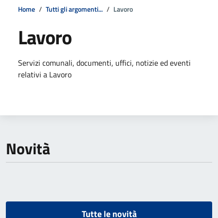
Home
Tutti gli argomenti...
Lavoro
Lavoro
Dettagli della notizia
Servizi comunali, documenti, uffici, notizie ed eventi
relativi a Lavoro
Novità
Tutte le novità