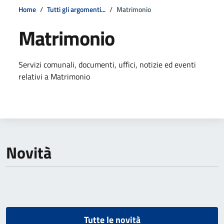
Home
Tutti gli argomenti...
Matrimonio
Matrimonio
Dettagli della notizia
Servizi comunali, documenti, uffici, notizie ed eventi
relativi a Matrimonio
Novità
Tutte le novità