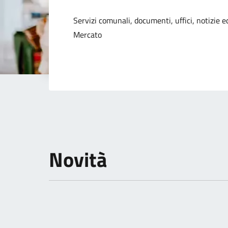
Dettagli della not
Servizi comunali, documenti, uffici, notizie ed
Mercato
Novità