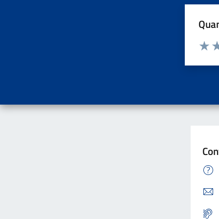
Quan
Valuta d
Valuta
Va
Con