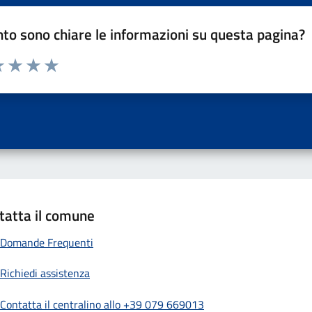
to sono chiare le informazioni su questa pagina?
a 1 a 5 stelle la pagina
 una stella su 5
luta 2 stelle su 5
Valuta 3 stelle su 5
Valuta 4 stelle su 5
Valuta 5 stelle su 5
tatta il comune
Domande Frequenti
Richiedi assistenza
Contatta il centralino allo +39 079 669013