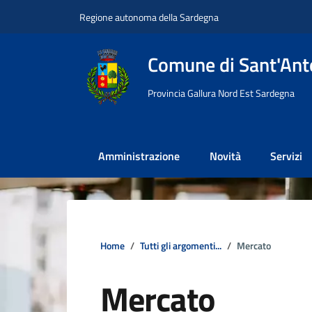
Vai ai contenuti
Vai al footer
Regione autonoma della Sardegna
Comune di Sant'Anto
Provincia Gallura Nord Est Sardegna
Amministrazione
Novità
Servizi
Home
Tutti gli argomenti...
Mercato
Mercato