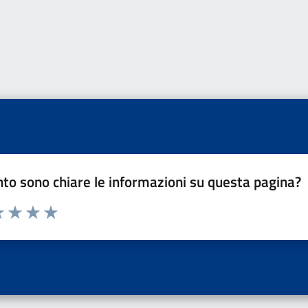
to sono chiare le informazioni su questa pagina?
a 1 a 5 stelle la pagina
 una stella su 5
luta 2 stelle su 5
Valuta 3 stelle su 5
Valuta 4 stelle su 5
Valuta 5 stelle su 5