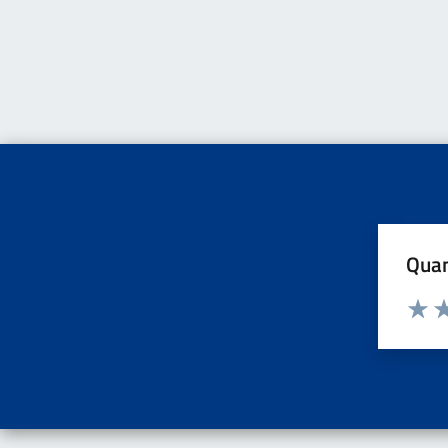
Quan
Valuta d
Valuta
Va