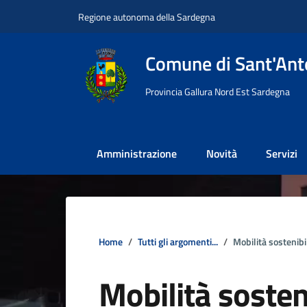
Vai ai contenuti
Vai al footer
Regione autonoma della Sardegna
Comune di Sant'Anto
Provincia Gallura Nord Est Sardegna
Amministrazione
Novità
Servizi
Home
Tutti gli argomenti...
Mobilità sostenibi
Mobilità sosten