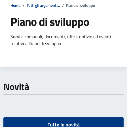
Home
Tutti gli argomenti...
Piano di sviluppo
Piano di sviluppo
Dettagli della notizia
Servizi comunali, documenti, uffici, notizie ed eventi
relativi a Piano di sviluppo
Novità
Tutte le novità