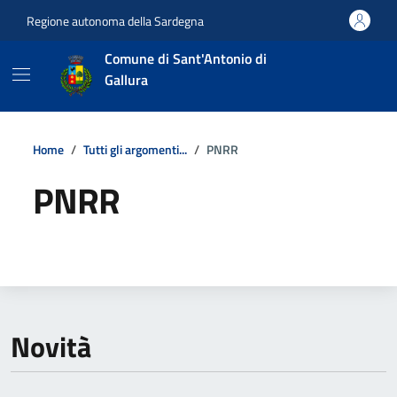
Vai ai contenuti
Vai al footer
Regione autonoma della Sardegna
Comune di Sant'Antonio di
Gallura
Home
Tutti gli argomenti...
PNRR
PNRR
Dettagli della notizia
Novità