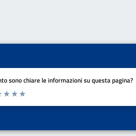
to sono chiare le informazioni su questa pagina?
a 1 a 5 stelle la pagina
 una stella su 5
luta 2 stelle su 5
Valuta 3 stelle su 5
Valuta 4 stelle su 5
Valuta 5 stelle su 5