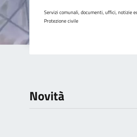
Dettagli della not
Servizi comunali, documenti, uffici, notizie ed
Protezione civile
Novità