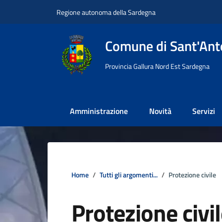
Vai ai contenuti
Vai al footer
Regione autonoma della Sardegna
Comune di Sant'Anto
Provincia Gallura Nord Est Sardegna
Amministrazione
Novità
Servizi
Home
Tutti gli argomenti...
Protezione civile
Protezione civi