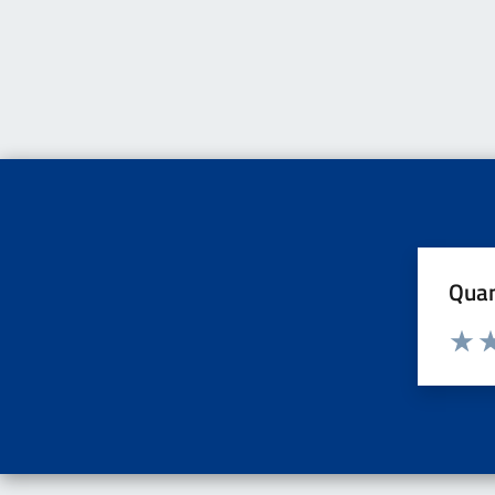
Quan
Valuta d
Valuta
Va