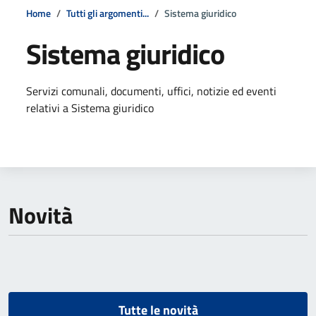
Home
Tutti gli argomenti...
Sistema giuridico
Sistema giuridico
Dettagli della notizia
Servizi comunali, documenti, uffici, notizie ed eventi
relativi a Sistema giuridico
Novità
Tutte le novità