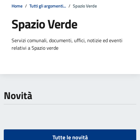
Home
Tutti gli argomenti...
Spazio Verde
Spazio Verde
Dettagli della notizia
Servizi comunali, documenti, uffici, notizie ed eventi
relativi a Spazio verde
Novità
Tutte le novità