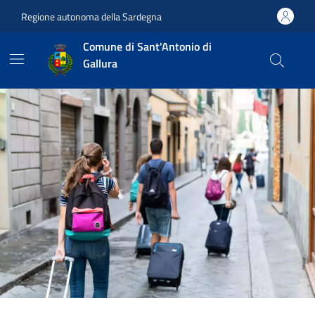
Vai ai contenuti
Vai al footer
Regione autonoma della Sardegna
Comune di Sant'Antonio di
Gallura