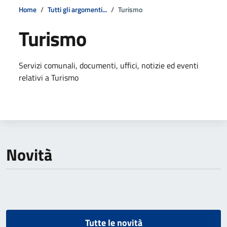
Home
Tutti gli argomenti...
Turismo
Turismo
Dettagli della notizia
Servizi comunali, documenti, uffici, notizie ed eventi
relativi a Turismo
Novità
Tutte le novità