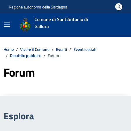
Vai ai contenuti
Vai al footer
Regione autonoma della Sardegna
Comune di Sant'Antonio di
Gallura
Home
Vivere il Comune
Eventi
Eventi sociali
Dibattito pubblico
Forum
Forum
Esplora