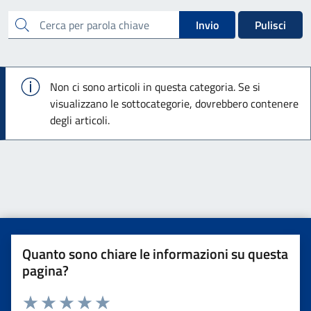
cerca
Invio
Pulisci
Info
Non ci sono articoli in questa categoria. Se si
visualizzano le sottocategorie, dovrebbero contenere
degli articoli.
Quanto sono chiare le informazioni su questa
pagina?
Valuta da 1 a 5 stelle la pagina