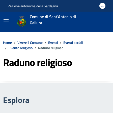
Vai ai contenuti
Vai al footer
Regione autonoma della Sardegna
Comune di Sant'Antonio di
Gallura
Home
Vivere il Comune
Eventi
Eventi sociali
Evento religioso
Raduno religioso
Raduno religioso
Esplora