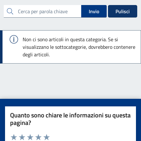
cerca
Invio
Pulisci
Info
Non ci sono articoli in questa categoria. Se si
visualizzano le sottocategorie, dovrebbero contenere
degli articoli.
Quanto sono chiare le informazioni su questa
pagina?
Valuta da 1 a 5 stelle la pagina