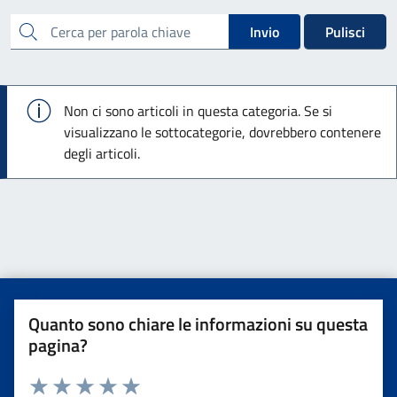
cerca
Invio
Pulisci
Info
Non ci sono articoli in questa categoria. Se si
visualizzano le sottocategorie, dovrebbero contenere
degli articoli.
Quanto sono chiare le informazioni su questa
pagina?
Valuta da 1 a 5 stelle la pagina