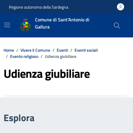
Vai ai contenuti
Vai al footer
Regione autonoma della Sardegna
Comune di Sant'Antonio di
Gallura
Home
Vivere il Comune
Eventi
Eventi sociali
Evento religioso
Udienza giubiliare
Udienza giubiliare
Esplora