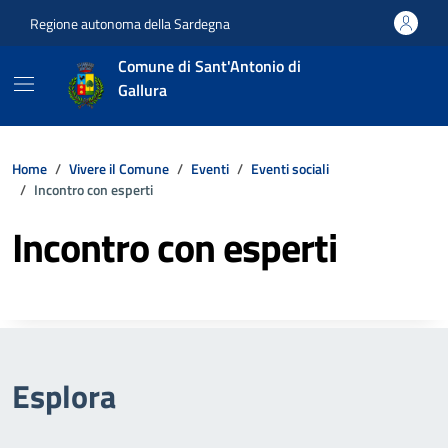
Vai ai contenuti
Vai al footer
Regione autonoma della Sardegna
Comune di Sant'Antonio di
Gallura
Home
Vivere il Comune
Eventi
Eventi sociali
Incontro con esperti
Incontro con esperti
Esplora