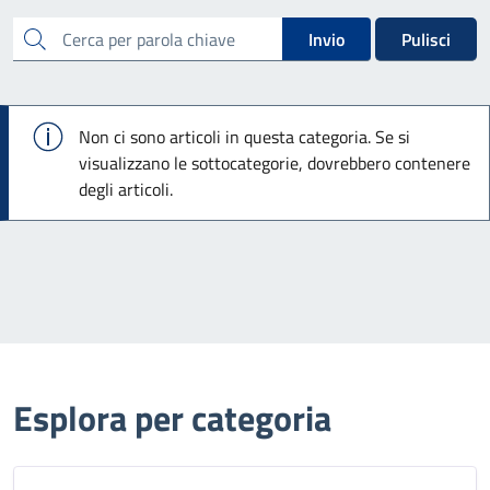
cerca
Invio
Pulisci
Info
Non ci sono articoli in questa categoria. Se si
visualizzano le sottocategorie, dovrebbero contenere
degli articoli.
Esplora per categoria