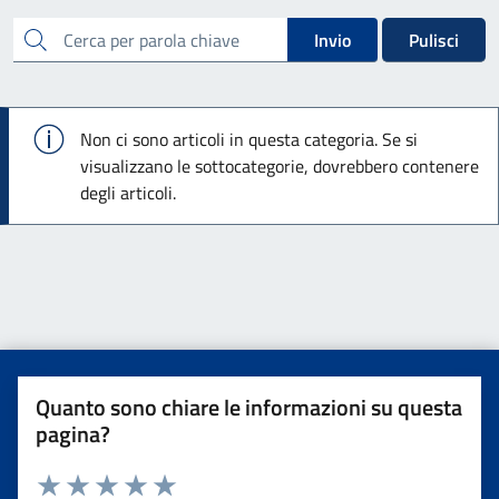
cerca
Invio
Pulisci
Info
Non ci sono articoli in questa categoria. Se si
visualizzano le sottocategorie, dovrebbero contenere
degli articoli.
Quanto sono chiare le informazioni su questa
pagina?
Valuta da 1 a 5 stelle la pagina