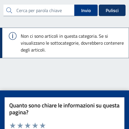
cerca
Invio
Pulisci
Info
Non ci sono articoli in questa categoria. Se si
visualizzano le sottocategorie, dovrebbero contenere
degli articoli.
Quanto sono chiare le informazioni su questa
pagina?
Valuta da 1 a 5 stelle la pagina