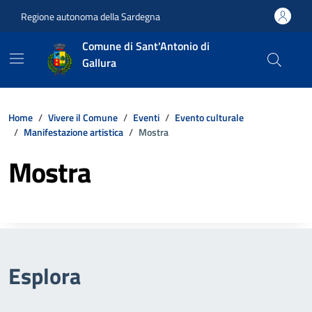
Vai ai contenuti
Vai al footer
Regione autonoma della Sardegna
Comune di Sant'Antonio di
Gallura
Home
Vivere il Comune
Eventi
Evento culturale
Manifestazione artistica
Mostra
Mostra
Esplora