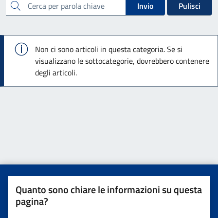
cerca
Invio
Pulisci
Info
Non ci sono articoli in questa categoria. Se si
visualizzano le sottocategorie, dovrebbero contenere
degli articoli.
Quanto sono chiare le informazioni su questa
pagina?