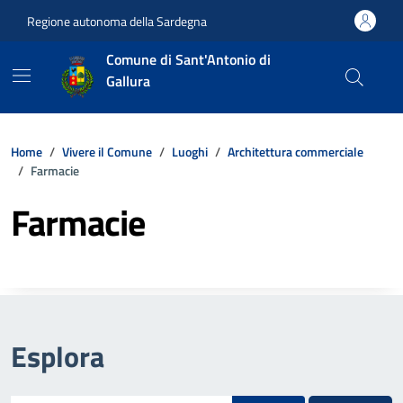
Vai ai contenuti
Vai al footer
Regione autonoma della Sardegna
Comune di Sant'Antonio di
Gallura
Home
Vivere il Comune
Luoghi
Architettura commerciale
Farmacie
Farmacie
Esplora