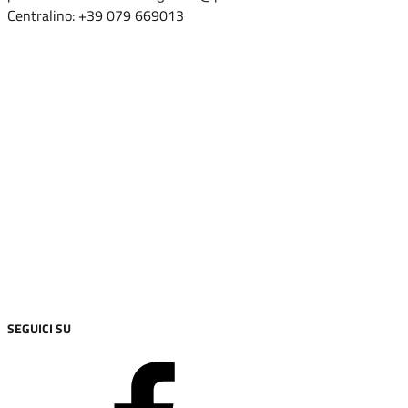
Centralino: +39 079 669013
Leggi le FAQ
Prenota appuntamento
Segnalazione disservizio
Richiesta d'assistenza
Amministrazione trasparente
Informativa privacy
Note legali
Dichiarazione di accessibilità
SEGUICI SU