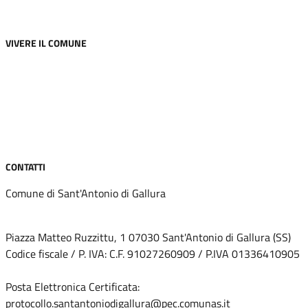
VIVERE IL COMUNE
Luoghi
Eventi
Progetti Culturali
CONTATTI
Comune di Sant'Antonio di Gallura
Piazza Matteo Ruzzittu, 1 07030 Sant'Antonio di Gallura (SS)
Codice fiscale / P. IVA: C.F. 91027260909 / P.IVA 01336410905
Ufficio Protocollo
Posta Elettronica Certificata:
protocollo.santantoniodigallura@pec.comunas.it