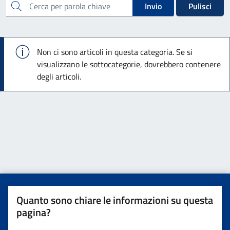
cerca
Invio
Pulisci
Info
Non ci sono articoli in questa categoria. Se si
visualizzano le sottocategorie, dovrebbero contenere
degli articoli.
Quanto sono chiare le informazioni su questa
pagina?