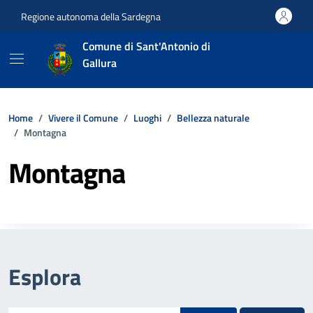
Vai ai contenuti
Vai al footer
Regione autonoma della Sardegna
Comune di Sant'Antonio di
Gallura
Home
Vivere il Comune
Luoghi
Bellezza naturale
Montagna
Montagna
Esplora