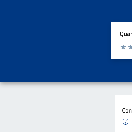
Quan
Valuta d
Valuta
Va
Con