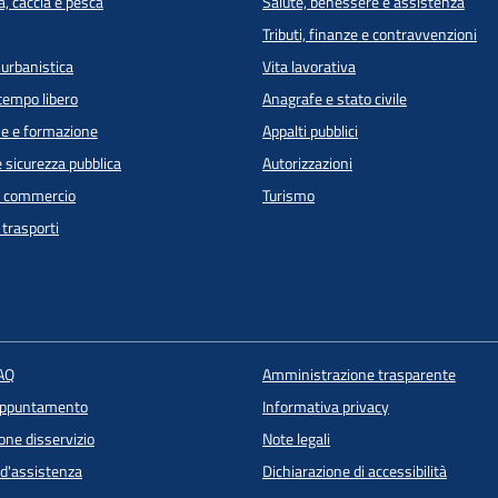
a, caccia e pesca
Salute, benessere e assistenza
Tributi, finanze e contravvenzioni
 urbanistica
Vita lavorativa
 tempo libero
Anagrafe e stato civile
e e formazione
Appalti pubblici
e sicurezza pubblica
Autorizzazioni
e commercio
Turismo
 trasporti
FAQ
Amministrazione trasparente
appuntamento
Informativa privacy
one disservizio
Note legali
 d'assistenza
Dichiarazione di accessibilità