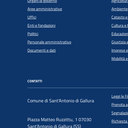
Organi di governo
Agricoltur
Aree amministrative
Ambiente
Uffici
Catasto e
Enti e fondazioni
Cultura e
Politici
Educazion
Personale amministrativo
Giustizia 
Documenti e dati
Imprese 
Mobilità e
CONTATTI
Leggi le 
Comune di Sant'Antonio di Gallura
Prenota 
Segnalazi
Piazza Matteo Ruzzittu, 1 07030
Richiesta
Sant'Antonio di Gallura (SS)