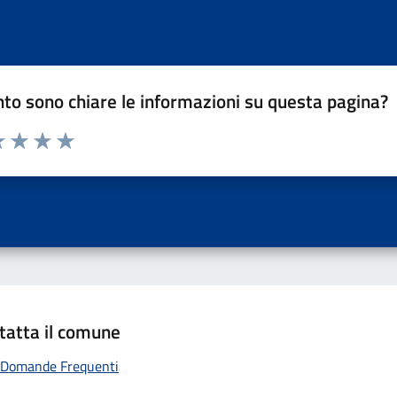
to sono chiare le informazioni su questa pagina?
a 1 a 5 stelle la pagina
 una stella su 5
luta 2 stelle su 5
Valuta 3 stelle su 5
Valuta 4 stelle su 5
Valuta 5 stelle su 5
tatta il comune
Domande Frequenti