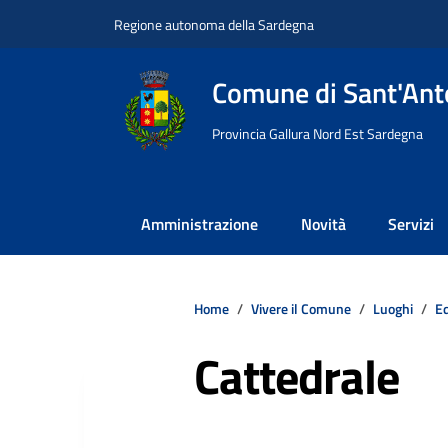
Vai ai contenuti
Vai al footer
Regione autonoma della Sardegna
Comune di Sant'Anto
Provincia Gallura Nord Est Sardegna
Amministrazione
Novità
Servizi
Home
Vivere il Comune
Luoghi
Ed
Cattedrale