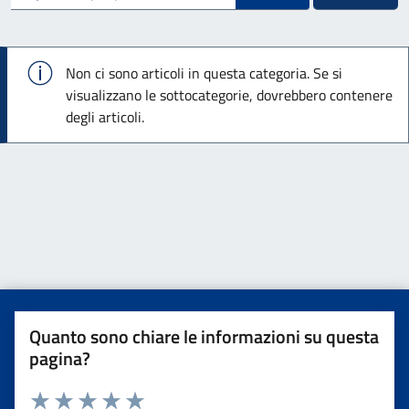
Info
Non ci sono articoli in questa categoria. Se si
visualizzano le sottocategorie, dovrebbero contenere
degli articoli.
Quanto sono chiare le informazioni su questa
pagina?
Valuta da 1 a 5 stelle la pagina