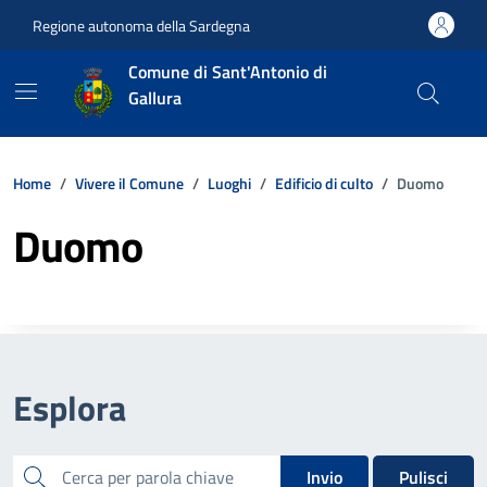
Vai ai contenuti
Vai al footer
Regione autonoma della Sardegna
Comune di Sant'Antonio di
Gallura
Home
Vivere il Comune
Luoghi
Edificio di culto
Duomo
Duomo
Esplora
cerca
Invio
Pulisci