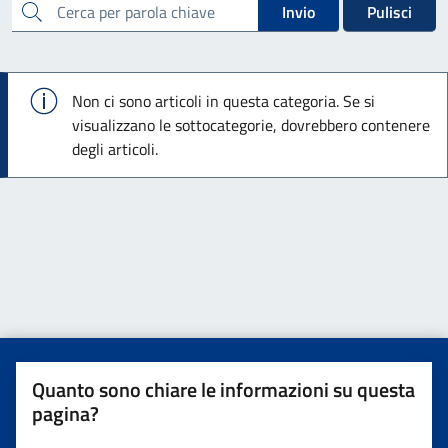
cerca
Invio
Pulisci
Info
Non ci sono articoli in questa categoria. Se si
visualizzano le sottocategorie, dovrebbero contenere
degli articoli.
Quanto sono chiare le informazioni su questa
pagina?