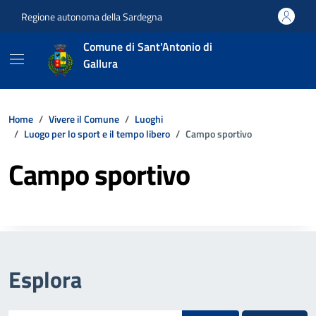
Vai ai contenuti
Vai al footer
Regione autonoma della Sardegna
Comune di Sant'Antonio di
Gallura
Home
Vivere il Comune
Luoghi
Luogo per lo sport e il tempo libero
Campo sportivo
Campo sportivo
Esplora