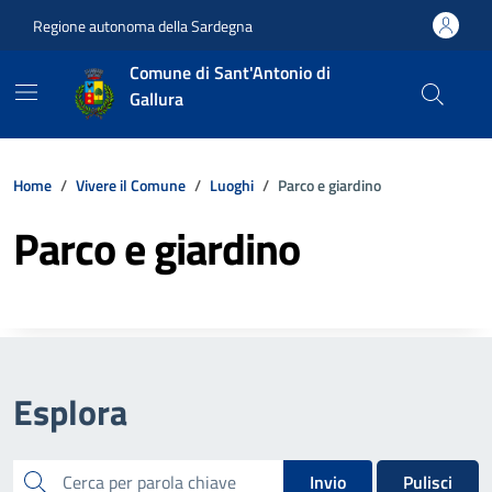
Vai ai contenuti
Vai al footer
Regione autonoma della Sardegna
Comune di Sant'Antonio di
Gallura
Home
Vivere il Comune
Luoghi
Parco e giardino
Parco e giardino
Esplora
cerca
Invio
Pulisci