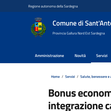
Vai ai contenuti
Vai al footer
Regione autonoma della Sardegna
Comune di Sant'Anto
Provincia Gallura Nord Est Sardegna
Amministrazione
Novità
Servizi
Home
Servizi
Salute, benessere e 
Bonus economi
integrazione c