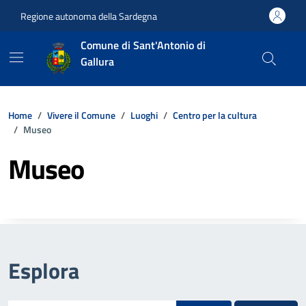
Vai ai contenuti
Vai al footer
Regione autonoma della Sardegna
Comune di Sant'Antonio di
Gallura
Home
Vivere il Comune
Luoghi
Centro per la cultura
Museo
Museo
Esplora