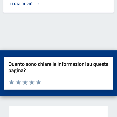
LEGGI DI PIÙ
READ MORE
Quanto sono chiare le informazioni su questa
pagina?
Valuta da 1 a 5 stelle la pagina
Valuta una stella su 5
Valuta 2 stelle su 5
Valuta 3 stelle su 5
Valuta 4 stelle su 5
Valuta 5 stelle su 5