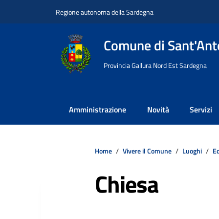
Vai ai contenuti
Vai al footer
Regione autonoma della Sardegna
Comune di Sant'Anto
Provincia Gallura Nord Est Sardegna
Amministrazione
Novità
Servizi
Home
Vivere il Comune
Luoghi
Ed
Chiesa