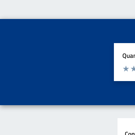
Quan
Valuta d
Valuta
Va
Con