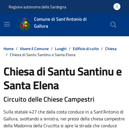
Vai ai contenuti
Vai al footer
Regione autonoma della Sardegna
Comune di Sant'Antonio di
Gallura
Home
Vivere il Comune
Luoghi
Edificio di culto
Chiesa
Chiesa di Santu Santinu e Santa Elena
Chiesa di Santu Santinu e
Santa Elena
Dettagli della notizia
Circuito delle Chiese Campestri
Sulla statale 427 che dalla costa conduce in a Sant’Antonio di
Gallura, svoltando a sinistra, nei pressi della chiesa campestre
della Madonna della Crucitta si apre la strada che conduce