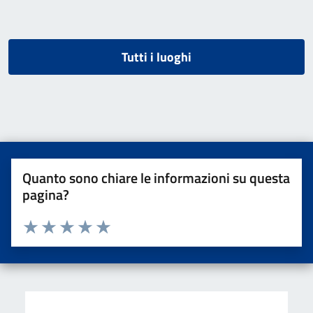
Tutti i luoghi
Quanto sono chiare le informazioni su questa
pagina?
Valuta da 1 a 5 stelle la pagina
Valuta una stella su 5
Valuta 2 stelle su 5
Valuta 3 stelle su 5
Valuta 4 stelle su 5
Valuta 5 stelle su 5