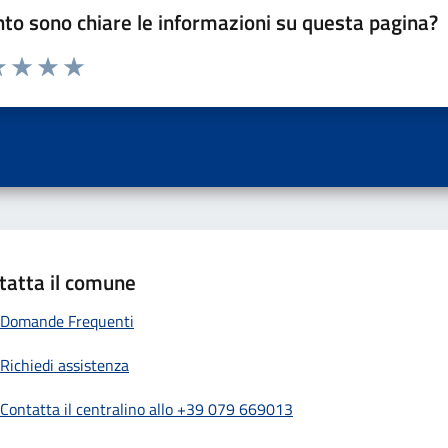
to sono chiare le informazioni su questa pagina?
a 1 a 5 stelle la pagina
 una stella su 5
luta 2 stelle su 5
Valuta 3 stelle su 5
Valuta 4 stelle su 5
Valuta 5 stelle su 5
tatta il comune
Domande Frequenti
Richiedi assistenza
Contatta il centralino allo +39 079 669013