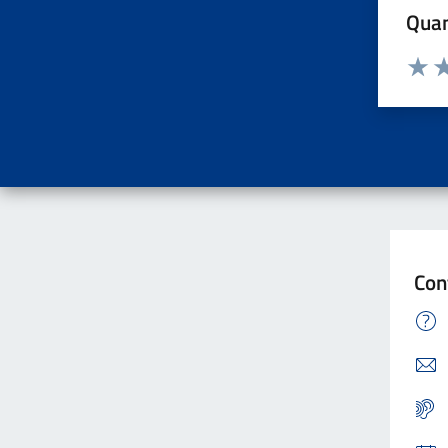
Quan
Valuta d
Valuta
Va
Con