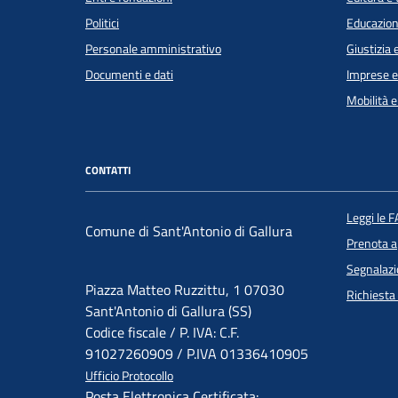
Politici
Educazion
Personale amministrativo
Giustizia 
Documenti e dati
Imprese 
Mobilità e
CONTATTI
Leggi le 
Comune di Sant'Antonio di Gallura
Prenota 
Segnalazi
Piazza Matteo Ruzzittu, 1 07030
Richiesta
Sant'Antonio di Gallura (SS)
Codice fiscale / P. IVA: C.F.
91027260909 / P.IVA 01336410905
Ufficio Protocollo
Posta Elettronica Certificata: