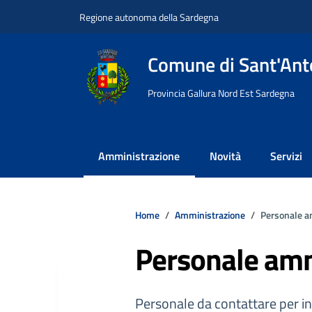
Vai ai contenuti
Vai al footer
Regione autonoma della Sardegna
Comune di Sant'Anto
Provincia Gallura Nord Est Sardegna
Amministrazione
Novità
Servizi
Home
Amministrazione
Personale a
Personale amm
Personale da contattare per in