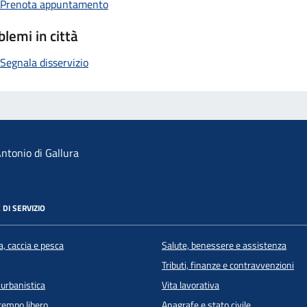
Prenota appuntamento
blemi in città
Segnala disservizio
ntonio di Gallura
 DI SERVIZIO
a, caccia e pesca
Salute, benessere e assistenza
Tributi, finanze e contravvenzioni
 urbanistica
Vita lavorativa
 tempo libero
Anagrafe e stato civile